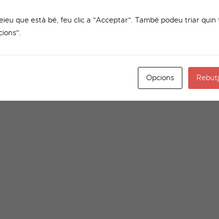
reieu que està bé, feu clic a "Acceptar". També podeu triar quin 
cions".
Opcions
Rebutj