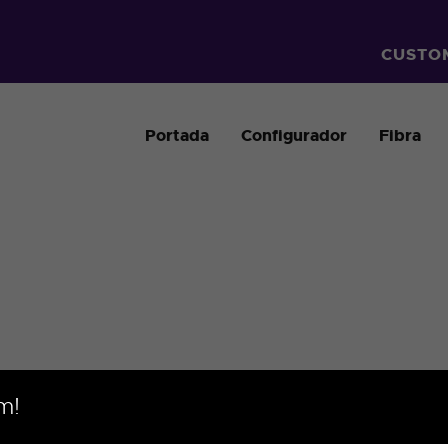
CUSTOM
Portada
Configurador
Fibra
Header Main
m!
Home
Header Main