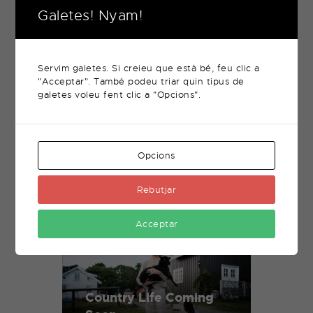
Podcasts Soon
Galetes! Nyam!
novembre 17, 2017
Servim galetes. Si creieu que està bé, feu clic a
"Acceptar". També podeu triar quin tipus de
Related Posts
galetes voleu fent clic a "Opcions".
Opcions
Meeting Animals
Coming Soon
Rebutjar
Acceptar
Country Life Coming