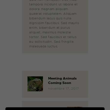
tempora incidunt ut labore et
dolore magnam aliquam
quaerat voluptatem. Aliquam
bibendum lacus quis nulla
dignissim faucibus. Sed mauris
enim, bibendum at purus
aliquet, maximus molestie
tortor. Sed faucibus et tellus
eu sollicitudin. Sed fringilla
malesuada luctus.
Meeting Animals
Coming Soon
novembre 17, 2017
Informational