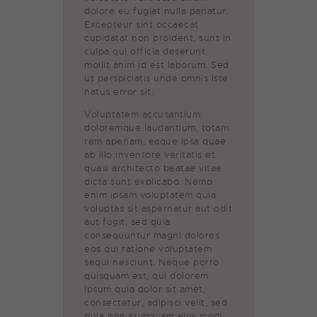
dolore eu fugiat nulla pariatur.
Excepteur sint occaecat
cupidatat non proident, sunt in
culpa qui officia deserunt
mollit anim id est laborum. Sed
ut perspiciatis unde omnis iste
natus error sit.
Voluptatem accusantium
doloremque laudantium, totam
rem aperiam, eaque ipsa quae
ab illo inventore veritatis et
quasi architecto beatae vitae
dicta sunt explicabo. Nemo
enim ipsam voluptatem quia
voluptas sit aspernatur aut odit
aut fugit, sed quia
consequuntur magni dolores
eos qui ratione voluptatem
sequi nesciunt. Neque porro
quisquam est, qui dolorem
ipsum quia dolor sit amet,
consectetur, adipisci velit, sed
quia non numquam eius modi