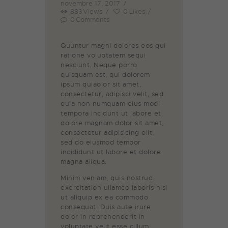
novembre 17, 2017
883
Views
0
Likes
0
Comments
Quuntur magni dolores eos qui
ratione voluptatem sequi
nesciunt. Neque porro
quisquam est, qui dolorem
ipsum quiaolor sit amet,
consectetur, adipisci velit, sed
quia non numquam eius modi
tempora incidunt ut labore et
dolore magnam dolor sit amet,
consectetur adipisicing elit,
sed do eiusmod tempor
incididunt ut labore et dolore
magna aliqua.
Minim veniam, quis nostrud
exercitation ullamco laboris nisi
ut aliquip ex ea commodo
consequat. Duis aute irure
dolor in reprehenderit in
voluptate velit esse cillum