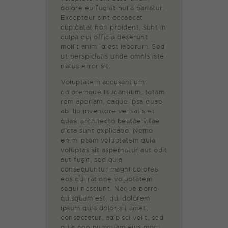
dolore eu fugiat nulla pariatur.
Excepteur sint occaecat
cupidatat non proident, sunt in
culpa qui officia deserunt
mollit anim id est laborum. Sed
ut perspiciatis unde omnis iste
natus error sit.
Voluptatem accusantium
doloremque laudantium, totam
rem aperiam, eaque ipsa quae
ab illo inventore veritatis et
quasi architecto beatae vitae
dicta sunt explicabo. Nemo
enim ipsam voluptatem quia
voluptas sit aspernatur aut odit
aut fugit, sed quia
consequuntur magni dolores
eos qui ratione voluptatem
sequi nesciunt. Neque porro
quisquam est, qui dolorem
ipsum quia dolor sit amet,
consectetur, adipisci velit, sed
quia non numquam eius modi