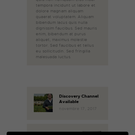
tempora incidunt ut labore et
dolore magnam aliquam
quaerat voluptatem. Aliquam
bibendum lacus quis nulla
dignissim faucibus. Sed mauris
enim, bibendum at purus
aliquet, maximus molestie
tortor. Sed faucibus et tellus
eu sollicitudin. Sed fringilla
malesuada luctus.
Discovery Channel
Available
novembre 17, 2017
The Largest Movie