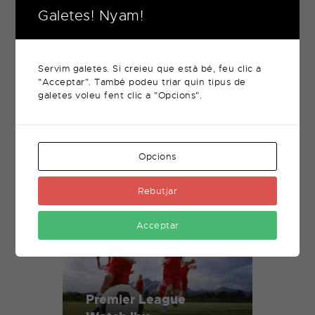
Selection!
Galetes! Nyam!
novembre 17, 2017
Servim galetes. Si creieu que està bé, feu clic a
"Acceptar". També podeu triar quin tipus de
Related Posts
galetes voleu fent clic a "Opcions".
Opcions
Sports Games Season
Soon
Rebutjar
Acceptar
Premier League