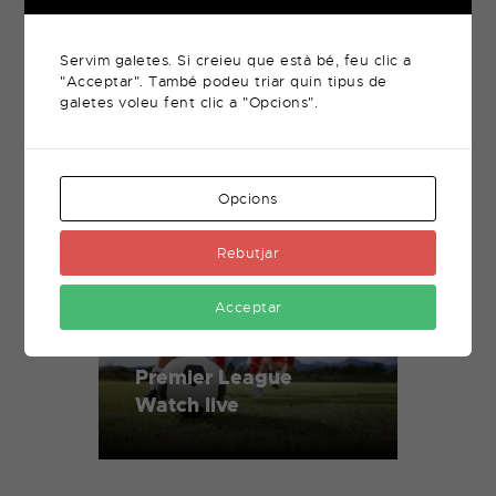
Related Posts
Servim galetes. Si creieu que està bé, feu clic a
"Acceptar". També podeu triar quin tipus de
galetes voleu fent clic a "Opcions".
Music Channels
Opcions
Available Now
Rebutjar
Acceptar
Premier League
Watch live