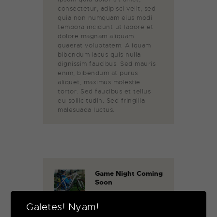
consectetur, adipisci velit, sed
quia non numquam eius modi
tempora incidunt ut labore et
dolore magnam aliquam
quaerat voluptatem. Aliquam
bibendum lacus quis nulla
dignissim faucibus. Sed mauris
enim, bibendum at purus
aliquet, maximus molestie
tortor. Sed faucibus et tellus
eu sollicitudin. Sed fringilla
malesuada luctus.
Game Night Coming
Soon
novembre 17, 2017
Galetes! Nyam!