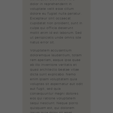
dolor in reprehenderit in
voluptate velit esse cillum
dolore eu fugiat nulla pariatur.
Excepteur sint occaecat
cupidatat non proident, sunt in
culpa qui officia deserunt
mollit anim id est laborum. Sed
ut perspiciatis unde omnis iste
natus error sit.
Voluptatem accusantium
doloremque laudantium, totam
rem aperiam, eaque ipsa quae
ab illo inventore veritatis et
quasi architecto beatae vitae
dicta sunt explicabo. Nemo
enim ipsam voluptatem quia
voluptas sit aspernatur aut odit
aut fugit, sed quia
consequuntur magni dolores
eos qui ratione voluptatem
sequi nesciunt. Neque porro
quisquam est, qui dolorem
ipsum quia dolor sit amet,