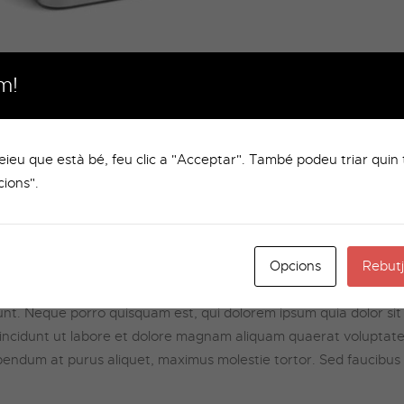
m!
voluptatem sequi nesciunt. Neque porro quisquam est, qui dolo
non numquam eius modi tempora incidunt ut labore et dolore mag
 incididunt ut labore et dolore magna aliqua.
reieu que està bé, feu clic a "Acceptar". També podeu triar quin 
 ullamco laboris nisi ut aliquip ex ea commodo consequat. Duis a
cions".
giat nulla pariatur. Excepteur sint occaecat cupidatat non proiden
ciatis unde omnis iste natus error sit.
dantium, totam rem aperiam, eaque ipsa quae ab illo inventore 
Opcions
Rebutj
ipsam voluptatem quia voluptas sit aspernatur aut odit aut fugi
nt. Neque porro quisquam est, qui dolorem ipsum quia dolor sit a
ncidunt ut labore et dolore magnam aliquam quaerat voluptate
endum at purus aliquet, maximus molestie tortor. Sed faucibus et t