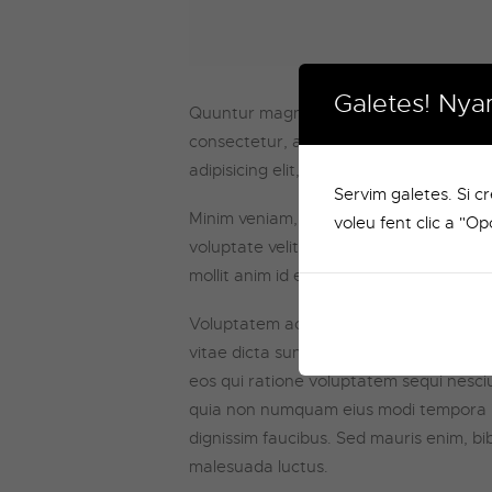
Galetes! Nya
Quuntur magni dolores eos qui ratione 
consectetur, adipisci velit, sed quia 
adipisicing elit, sed do eiusmod tempor
Servim galetes. Si c
Minim veniam, quis nostrud exercitation
voleu fent clic a "Op
voluptate velit esse cillum dolore eu fu
mollit anim id est laborum. Sed ut perspi
Voluptatem accusantium doloremque lau
vitae dicta sunt explicabo. Nemo enim 
eos qui ratione voluptatem sequi nesciu
quia non numquam eius modi tempora i
dignissim faucibus. Sed mauris enim, bib
malesuada luctus.