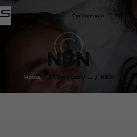
PORTADA
Portada
Configurador
Fibra
CONFIGURADOR
ADSYSTEMS TELECOM
FIBRA
IT & CLOUD & TELECOM
FIBRA + MÒBIL
NBN
CONTACTAR
Home
All Services
...
NBN