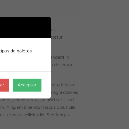
rem ipsum quiaolor sit amet,
nam dolor sit amet, consectetur
tipus de galetes
ute irure dolor in reprehenderit in
t, sunt in culpa qui officia deserunt
veritatis et quasi architecto beatae
ar
Acceptar
t, sed quia consequuntur magni dolores
met, consectetur, adipisci velit, sed
m. Aliquam bibendum lacus quis nulla
ellus eu sollicitudin. Sed fringilla